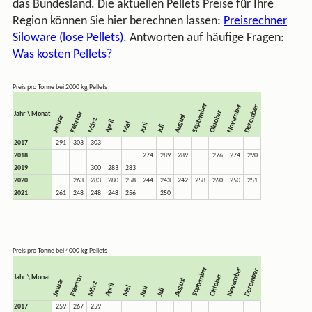
das Bundesland. Die aktuellen
Pellets Preise
für Ihre
Region können Sie hier berechnen lassen:
Preisrechner
Siloware (lose Pellets)
. Antworten auf häufige Fragen:
Was kosten Pellets?
Preis pro Tonne bei 2000 kg Pellets
September
November
Dezember
Oktober
Februar
Jahr \ Monat
August
Januar
März
April
Mai
Juni
Juli
2017
291
303
303
2018
274
289
289
276
274
290
2019
300
283
283
2020
263
283
280
258
244
243
242
258
260
250
251
2021
261
248
248
248
256
250
Preis pro Tonne bei 4000 kg Pellets
September
November
Dezember
Oktober
Februar
Jahr \ Monat
August
Januar
März
April
Mai
Juni
Juli
2017
259
267
259