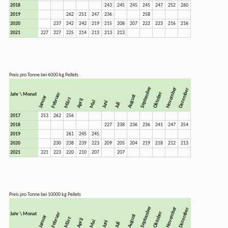
2018
243
245
245
245
247
252
260
2019
262
251
247
236
258
2020
237
242
242
219
215
208
207
222
223
216
216
2021
227
227
225
214
213
213
213
Preis pro Tonne bei 6000 kg Pellets
September
November
Dezember
Oktober
Februar
Jahr \ Monat
August
Januar
März
April
Mai
Juni
Juli
2017
253
262
256
2018
227
238
236
236
241
247
254
2019
261
245
245
2020
230
238
239
223
209
205
204
219
218
212
213
2021
221
223
220
210
207
207
Preis pro Tonne bei 10000 kg Pellets
September
November
Dezember
Oktober
Februar
Jahr \ Monat
August
Januar
März
April
Mai
Juni
Juli