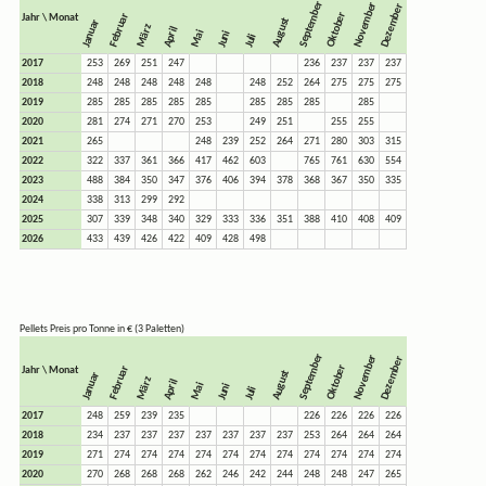
September
November
Dezember
Oktober
Februar
Jahr \ Monat
August
Januar
März
April
Mai
Juni
Juli
2017
253
269
251
247
236
237
237
237
2018
248
248
248
248
248
248
252
264
275
275
275
2019
285
285
285
285
285
285
285
285
285
2020
281
274
271
270
253
249
251
255
255
2021
265
248
239
252
264
271
280
303
315
2022
322
337
361
366
417
462
603
765
761
630
554
2023
488
384
350
347
376
406
394
378
368
367
350
335
2024
338
313
299
292
2025
307
339
348
340
329
333
336
351
388
410
408
409
2026
433
439
426
422
409
428
498
Pellets Preis pro Tonne in € (3 Paletten)
September
November
Dezember
Oktober
Februar
Jahr \ Monat
August
Januar
März
April
Mai
Juni
Juli
2017
248
259
239
235
226
226
226
226
2018
234
237
237
237
237
237
237
237
253
264
264
264
2019
271
274
274
274
274
274
274
274
274
274
274
274
2020
270
268
268
268
262
246
242
244
248
248
247
265