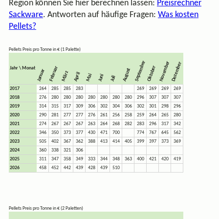
Region können Sie hier berechnen lassen:
Preisrechner
Sackware
. Antworten auf häufige Fragen:
Was kosten
Pellets?
Pellets Preis pro Tonne in € (1 Palette)
September
November
Dezember
Oktober
Februar
Jahr \ Monat
August
Januar
März
April
Mai
Juni
Juli
2017
264
285
285
283
269
269
269
269
2018
276
280
280
280
280
280
280
280
296
307
307
307
2019
314
315
317
309
306
302
304
306
302
301
298
296
2020
290
281
277
277
276
261
256
258
259
264
265
280
2021
274
267
267
267
263
264
268
282
283
296
317
342
2022
346
350
373
377
430
471
700
774
767
645
562
2023
505
402
367
362
388
413
414
405
399
397
373
369
2024
360
338
321
306
2025
311
347
358
349
333
344
348
363
400
421
420
419
2026
458
452
442
439
428
439
510
Pellets Preis pro Tonne in € (2 Paletten)