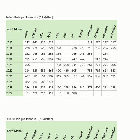
Pellets Preis pro Tonne in € (5 Paletten)
September
November
Dezember
Oktober
Februar
Jahr \ Monat
August
Januar
März
April
Mai
Juni
Juli
2017
242
249
229
226
217
217
217
217
2018
228
228
228
228
228
228
228
245
256
256
255
2019
262
266
266
266
266
266
266
266
266
2020
261
259
259
259
246
247
247
247
246
2021
256
238
228
244
253
261
271
295
306
2022
314
329
383
362
420
469
605
758
765
613
533
2023
477
383
351
339
369
395
377
361
357
386
359
321
2024
322
297
283
278
2025
296
329
331
322
320
318
326
342
378
400
398
398
2026
424
423
414
411
407
430
488
Pellets Preis pro Tonne in € (6 Paletten)
September
November
Dezember
Oktober
Februar
Jahr \ Monat
August
Januar
März
April
Mai
Juni
Juli