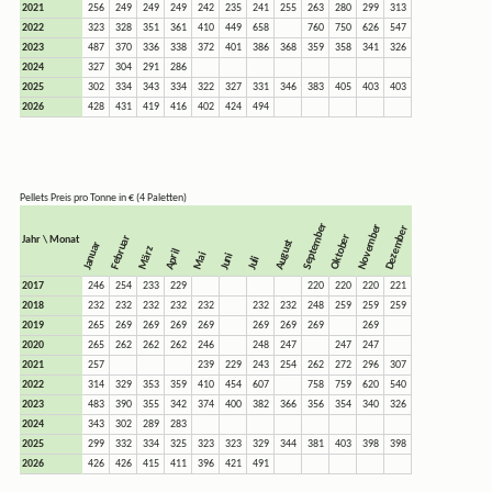
2021
256
249
249
249
242
235
241
255
263
280
299
313
2022
323
328
351
361
410
449
658
760
750
626
547
2023
487
370
336
338
372
401
386
368
359
358
341
326
2024
327
304
291
286
2025
302
334
343
334
322
327
331
346
383
405
403
403
2026
428
431
419
416
402
424
494
Pellets Preis pro Tonne in € (4 Paletten)
September
November
Dezember
Oktober
Februar
Jahr \ Monat
August
Januar
März
April
Mai
Juni
Juli
2017
246
254
233
229
220
220
220
221
2018
232
232
232
232
232
232
232
248
259
259
259
2019
265
269
269
269
269
269
269
269
269
2020
265
262
262
262
246
248
247
247
247
2021
257
239
229
243
254
262
272
296
307
2022
314
329
353
359
410
454
607
758
759
620
540
2023
483
390
355
342
374
400
382
366
356
354
340
326
2024
343
302
289
283
2025
299
332
334
325
323
323
329
344
381
403
398
398
2026
426
426
415
411
396
421
491